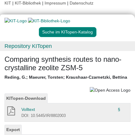
KIT
|
KIT-Bibliothek
|
Impressum
|
Datenschutz
Suche im KITopen-Katalog
Repository KITopen
Comparing synthesis routes to nano-
crystalline zeolite ZSM-5
Reding, G.
;
Maeurer, Torsten
;
Kraushaar-Czarnetzki, Bettina
KITopen-Download
Volltext
§
DOI: 10.5445/IR/8802003
Export