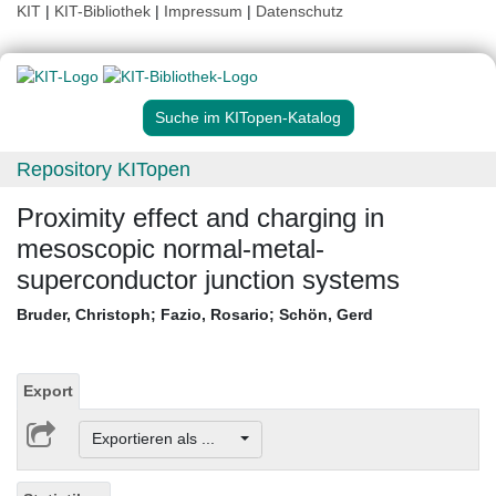
KIT
|
KIT-Bibliothek
|
Impressum
|
Datenschutz
Suche im KITopen-Katalog
Repository KITopen
Proximity effect and charging in
mesoscopic normal-metal-
superconductor junction systems
Bruder, Christoph
;
Fazio, Rosario
;
Schön, Gerd
Export
Exportieren als ...