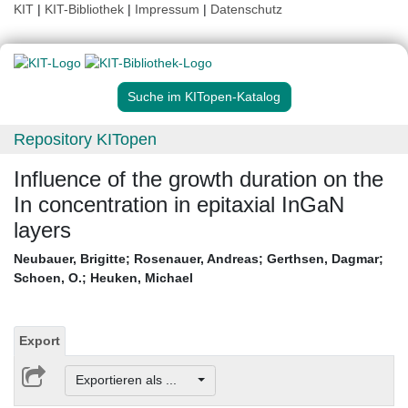
KIT
|
KIT-Bibliothek
|
Impressum
|
Datenschutz
Suche im KITopen-Katalog
Repository KITopen
Influence of the growth duration on the
In concentration in epitaxial InGaN
layers
Neubauer, Brigitte
;
Rosenauer, Andreas
;
Gerthsen, Dagmar
;
Schoen, O.
;
Heuken, Michael
Export
Exportieren als ...