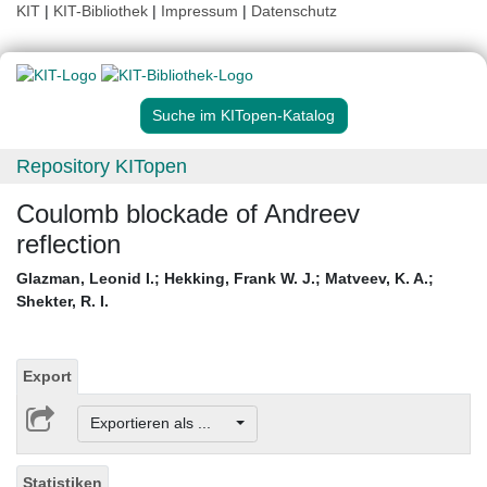
KIT
|
KIT-Bibliothek
|
Impressum
|
Datenschutz
Suche im KITopen-Katalog
Repository KITopen
Coulomb blockade of Andreev
reflection
Glazman, Leonid I.
;
Hekking, Frank W. J.
;
Matveev, K. A.
;
Shekter, R. I.
Export
Exportieren als ...
Statistiken