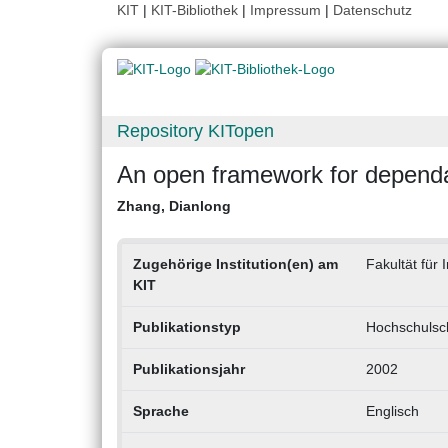
KIT
|
KIT-Bibliothek
|
Impressum
|
Datenschutz
Repository KITopen
An open framework for dependab
Zhang, Dianlong
Zugehörige Institution(en) am
Fakultät für 
KIT
Publikationstyp
Hochschulsch
Publikationsjahr
2002
Sprache
Englisch