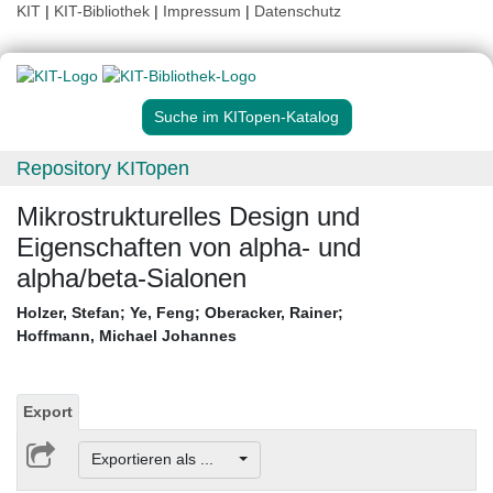
KIT
|
KIT-Bibliothek
|
Impressum
|
Datenschutz
Suche im KITopen-Katalog
Repository KITopen
Mikrostrukturelles Design und
Eigenschaften von alpha- und
alpha/beta-Sialonen
Holzer, Stefan
;
Ye, Feng
;
Oberacker, Rainer
;
Hoffmann, Michael Johannes
Export
Exportieren als ...