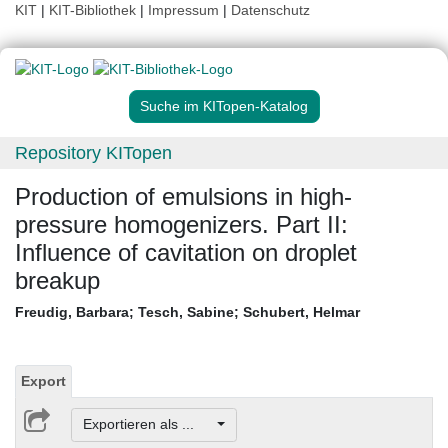
KIT
|
KIT-Bibliothek
|
Impressum
|
Datenschutz
Suche im KITopen-Katalog
Repository KITopen
Production of emulsions in high-
pressure homogenizers. Part II:
Influence of cavitation on droplet
breakup
Freudig, Barbara
;
Tesch, Sabine
;
Schubert, Helmar
Export
Exportieren als ...