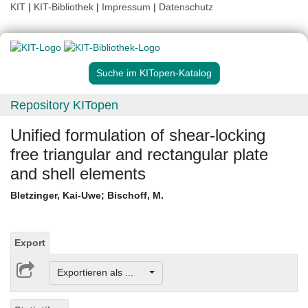
KIT
|
KIT-Bibliothek
|
Impressum
|
Datenschutz
Suche im KITopen-Katalog
Repository KITopen
Unified formulation of shear-locking
free triangular and rectangular plate
and shell elements
Bletzinger, Kai-Uwe
;
Bischoff, M.
Export
Exportieren als ...