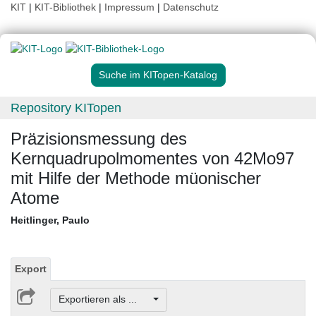
KIT
|
KIT-Bibliothek
|
Impressum
|
Datenschutz
Suche im KITopen-Katalog
Repository KITopen
Präzisionsmessung des
Kernquadrupolmomentes von 42Mo97
mit Hilfe der Methode müonischer
Atome
Heitlinger, Paulo
Export
Exportieren als ...