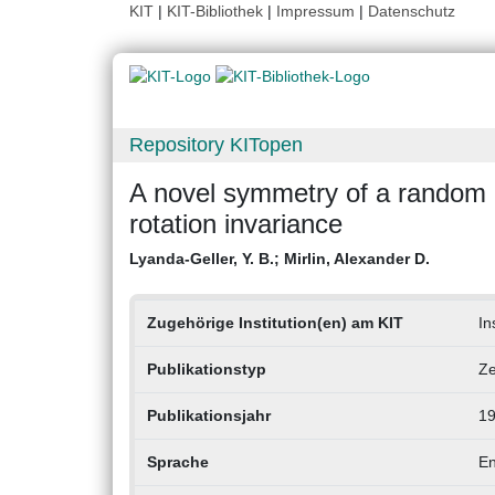
KIT
|
KIT-Bibliothek
|
Impressum
|
Datenschutz
Repository KITopen
A novel symmetry of a random m
rotation invariance
Lyanda-Geller, Y. B.
;
Mirlin, Alexander D.
Zugehörige Institution(en) am KIT
In
Publikationstyp
Ze
Publikationsjahr
1
Sprache
En