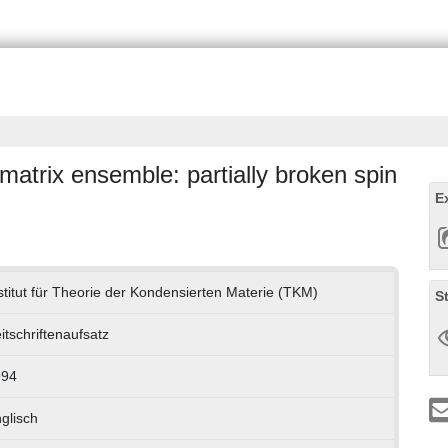
atrix ensemble: partially broken spin
E
stitut für Theorie der Kondensierten Materie (TKM)
S
itschriftenaufsatz
994
glisch