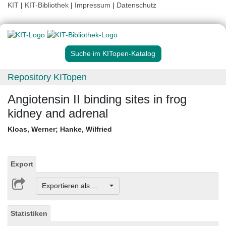
KIT
|
KIT-Bibliothek
|
Impressum
|
Datenschutz
Suche im KITopen-Katalog
Repository KITopen
Angiotensin II binding sites in frog
kidney and adrenal
Kloas, Werner
;
Hanke, Wilfried
Export
Exportieren als ...
Statistiken