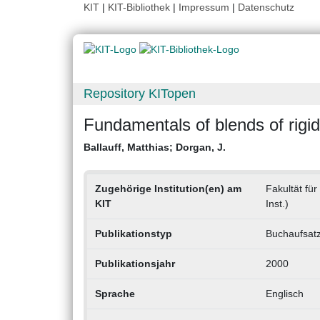
KIT
|
KIT-Bibliothek
|
Impressum
|
Datenschutz
Repository KITopen
Fundamentals of blends of rigid 
Ballauff, Matthias
;
Dorgan, J.
Zugehörige Institution(en) am
Fakultät fü
KIT
Inst.)
Publikationstyp
Buchaufsat
Publikationsjahr
2000
Sprache
Englisch