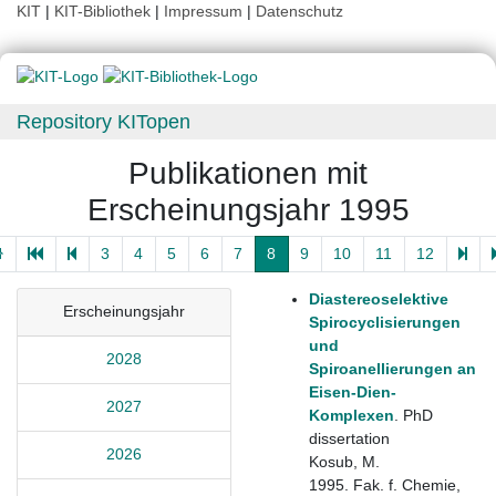
KIT
|
KIT-Bibliothek
|
Impressum
|
Datenschutz
Repository KITopen
Publikationen mit
Erscheinungsjahr 1995
3
4
5
6
7
8
9
10
11
12
Diastereoselektive
Erscheinungsjahr
Spirocyclisierungen
und
2028
Spiroanellierungen an
Eisen-Dien-
2027
Komplexen
. PhD
dissertation
2026
Kosub, M.
1995. Fak. f. Chemie,