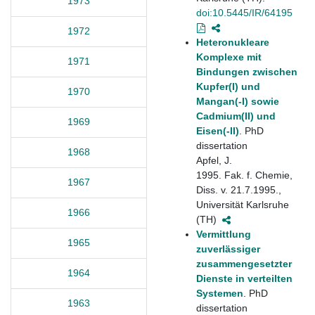
1973
doi:10.5445/IR/64195
1972
Heteronukleare
Komplexe mit
1971
Bindungen zwischen
Kupfer(I) und
1970
Mangan(-I) sowie
Cadmium(II) und
1969
Eisen(-II)
. PhD
dissertation
1968
Apfel, J.
1995. Fak. f. Chemie,
1967
Diss. v. 21.7.1995.,
Universität Karlsruhe
1966
(TH)
Vermittlung
1965
zuverlässiger
zusammengesetzter
1964
Dienste in verteilten
Systemen
. PhD
1963
dissertation