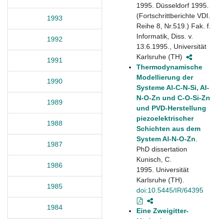
1995. Düsseldorf 1995.
(Fortschrittberichte VDI.
1993
Reihe 8, Nr.519.) Fak. f.
Informatik, Diss. v.
1992
13.6.1995., Universität
Karlsruhe (TH)
1991
Thermodynamische
Modellierung der
1990
Systeme Al-C-N-Si, Al-
N-O-Zn und C-O-Si-Zn
1989
und PVD-Herstellung
piezoelektrischer
1988
Schichten aus dem
System Al-N-O-Zn
.
1987
PhD dissertation
Kunisch, C.
1986
1995. Universität
Karlsruhe (TH).
1985
doi:10.5445/IR/64395
1984
Eine Zweigitter-