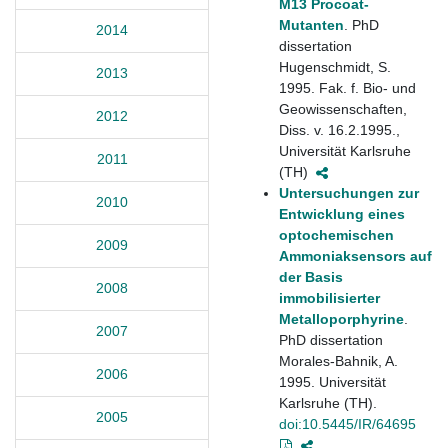
M13 Procoat-
Mutanten
. PhD
2014
dissertation
Hugenschmidt, S.
2013
1995. Fak. f. Bio- und
Geowissenschaften,
2012
Diss. v. 16.2.1995.,
Universität Karlsruhe
2011
(TH)
Untersuchungen zur
2010
Entwicklung eines
optochemischen
2009
Ammoniaksensors auf
der Basis
2008
immobilisierter
Metalloporphyrine
.
2007
PhD dissertation
Morales-Bahnik, A.
2006
1995. Universität
Karlsruhe (TH).
2005
doi:10.5445/IR/64695