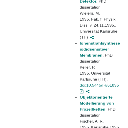
Detektor
. PhD
dissertation
Wielers, M.
1995. Fak. f. Physik,
Diss. v. 24.11.1995.,
Universität Karlsruhe
(TH)
Ionenstrahlsynthese
iodidsensitiver
Membranen
. PhD
dissertation
Keller, P.
1995. Universität
Karlsruhe (TH).
doi:10.5445/IR/61895
Objektorientierte
Modellierung von
Prozeßketten
. PhD
dissertation
Fischer, A. R.
1995. Karlsruhe 1995.