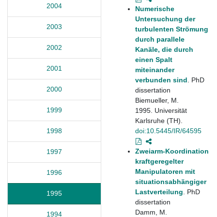
2004
Numerische
Untersuchung der
2003
turbulenten Strömung
durch parallele
2002
Kanäle, die durch
einen Spalt
2001
miteinander
verbunden sind
. PhD
2000
dissertation
Biemueller, M.
1999
1995. Universität
Karlsruhe (TH).
doi:10.5445/IR/64595
1998
Zweiarm-Koordination
1997
kraftgeregelter
Manipulatoren mit
1996
situationsabhängiger
Lastverteilung
. PhD
1995
dissertation
Damm, M.
1994