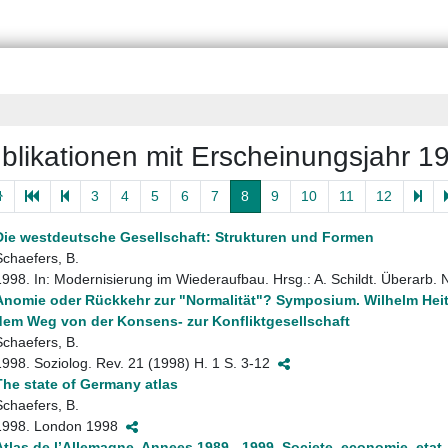
blikationen mit Erscheinungsjahr 1
3
4
5
6
7
8
9
10
11
12
Die westdeutsche Gesellschaft: Strukturen und Formen
Schaefers, B.
1998. In: Modernisierung im Wiederaufbau. Hrsg.: A. Schildt. Überarb
Anomie oder Rückkehr zur "Normalität"? Symposium. Wilhelm Heit
dem Weg von der Konsens- zur Konfliktgesellschaft
Schaefers, B.
1998. Soziolog. Rev. 21 (1998) H. 1 S. 3-12
The state of Germany atlas
Schaefers, B.
1998. London 1998
Atlas de l’Allemagne. Annees 1989 - 1999. Societe, economie, etat