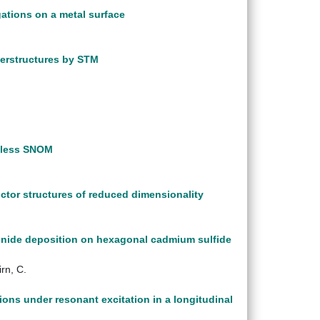
ations on a metal surface
perstructures by STM
reless SNOM
uctor structures of reduced dimensionality
enide deposition on hexagonal cadmium sulfide
irn, C.
tions under resonant excitation in a longitudinal