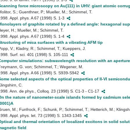
Scanning force microscopy on Au(111) in UHV: giant atomic corrug
Molitor, S.; Guenthner, P.; Mueller, M.; Schimmel, T.
1998. Appl. phys. A 67 (1998) S. 1-3
Monolayers of graphite rotated by a defined angle: hexagonal su
Beyer, H.; Mueller, M.; Schimmel, T.
1998. Appl. phys. A 67 (1998) S. 1-4
Structuring of mica surfaces with a vibrating AFM tip
Popp, V.; Kladny, R.; Schimmel, T.; Kueppers, J.
1998. Surf. sci. 401 (1998) S. 105-111
Computer simulations: subwavelength resolution with an apertu
Freymann, G. von; Schimmel, T.; Wegener, M.
1998. Appl. phys. A 66 (1998) S. S939-S942
Some selected aspects of the optical properties of II-VI semicond
lingshirn, C.
1998. Ann. de phys., Colloq. 23 (1998) S. C1-3 - C1-17
On the nature of nanometer-scale islands formed by cadmium sel
(0001)A
Gruen, M.; Funfrock, F.; Schunk, P.; Schimmel, T.; Hetterich, M.; Klingsh
1998. Appl. phys. let. 73 (1998) S. 1343-1345
Optical and thermal orientation of localized excitons in solid solu
magnetic field