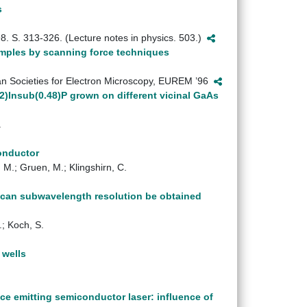
s
998. S. 313-326. (Lecture notes in physics. 503.)
amples by scanning force techniques
ean Societies for Electron Microscopy, EUREM ’96
2)Insub(0.48)P grown on different vicinal GaAs
.
conductor
, M.; Gruen, M.; Klingshirn, C.
 can subwavelength resolution be obtained
; Koch, S.
 wells
ace emitting semiconductor laser: influence of