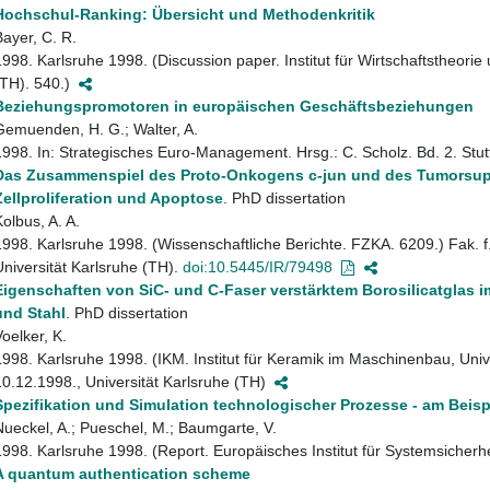
Hochschul-Ranking: Übersicht und Methodenkritik
Bayer, C. R.
1998. Karlsruhe 1998. (Discussion paper. Institut für Wirtschaftstheori
(TH). 540.)
Beziehungspromotoren in europäischen Geschäftsbeziehungen
Gemuenden, H. G.; Walter, A.
1998. In: Strategisches Euro-Management. Hrsg.: C. Scholz. Bd. 2. Stu
Das Zusammenspiel des Proto-Onkogens c-jun und des Tumorsupp
Zellproliferation und Apoptose
. PhD dissertation
Kolbus, A. A.
1998. Karlsruhe 1998. (Wissenschaftliche Berichte. FZKA. 6209.) Fak. f
Universität Karlsruhe (TH).
doi:10.5445/IR/79498
Eigenschaften von SiC- und C-Faser verstärktem Borosilicatglas i
und Stahl
. PhD dissertation
Voelker, K.
1998. Karlsruhe 1998. (IKM. Institut für Keramik im Maschinenbau, Unive
10.12.1998., Universität Karlsruhe (TH)
Spezifikation und Simulation technologischer Prozesse - am Beis
Nueckel, A.; Pueschel, M.; Baumgarte, V.
1998. Karlsruhe 1998. (Report. Europäisches Institut für Systemsicherhe
A quantum authentication scheme