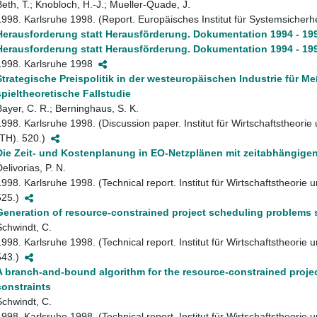
Beth, T.; Knobloch, H.-J.; Mueller-Quade, J.
1998. Karlsruhe 1998. (Report. Europäisches Institut für Systemsicherhe
Herausforderung statt Herausförderung. Dokumentation 1994 - 19
Herausforderung statt Herausförderung. Dokumentation 1994 - 19
1998. Karlsruhe 1998
Strategische Preispolitik in der westeuropäischen Industrie für 
spieltheoretische Fallstudie
Bayer, C. R.; Berninghaus, S. K.
1998. Karlsruhe 1998. (Discussion paper. Institut für Wirtschaftstheori
(TH). 520.)
Die Zeit- und Kostenplanung in EO-Netzplänen mit zeitabhängige
elivorias, P. N.
1998. Karlsruhe 1998. (Technical report. Institut für Wirtschaftstheorie
525.)
Generation of resource-constrained project scheduling problems s
Schwindt, C.
1998. Karlsruhe 1998. (Technical report. Institut für Wirtschaftstheorie
543.)
A branch-and-bound algorithm for the resource-constrained projec
constraints
Schwindt, C.
1998. Karlsruhe 1998. (Technical report. Institut für Wirtschaftstheorie