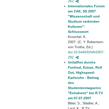
262
Internationales Forum
am ZAK, SS 2007
"Wissenschaft und
Studium verbinden
Kulturen":
Schlusswort
Kroschel, K.
2007. (C. Y. Robertson-
von Trotha, Ed.).
doi:10.5445/DIVA/2007-
282
Unfallfrei durchs
Festival, Extras, Roll
Out, Highspeed-
Karlsruhe : Beitrag
des
Studentenmagazins
"Extrahertz" bei R.TV
am 07.07.2007
Bittel, S.; Städter, A.;
Lauf, K.; R.TV