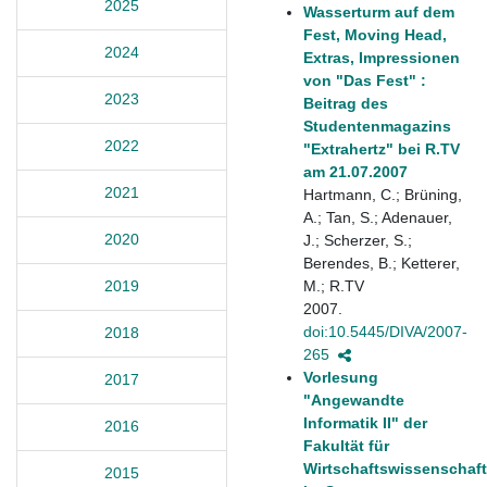
2025
Wasserturm auf dem
Fest, Moving Head,
2024
Extras, Impressionen
von "Das Fest" :
2023
Beitrag des
Studentenmagazins
2022
"Extrahertz" bei R.TV
am 21.07.2007
2021
Hartmann, C.; Brüning,
A.; Tan, S.; Adenauer,
2020
J.; Scherzer, S.;
Berendes, B.; Ketterer,
M.; R.TV
2019
2007.
doi:10.5445/DIVA/2007-
2018
265
Vorlesung
2017
"Angewandte
Informatik II" der
2016
Fakultät für
Wirtschaftswissenschaf
2015