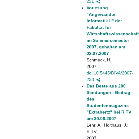
231
Vorlesung
"Angewandte
Informatik II" der
Fakultät für
Wirtschaftswissenschaf
im Sommersemester
2007, gehalten am
02.07.2007
Schmeck, H.
2007.
doi:10.5445/DIVA/2007-
233
Das Beste aus 200
Sendungen : Beitrag
des
Studentenmagazins
"Extrahertz" bei R.TV
am 30.06.2007
Lehr, A.; Holthaus, J.;
R.TV
2007.