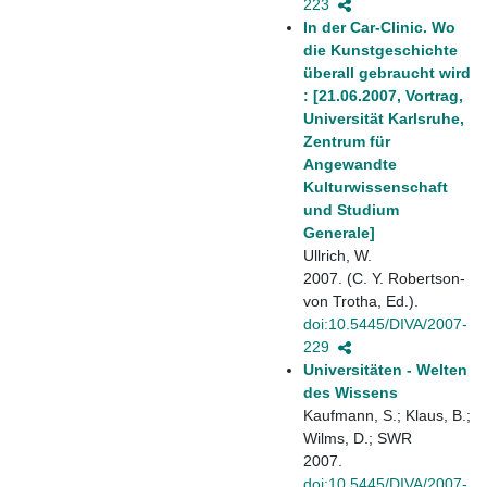
223
In der Car-Clinic. Wo
die Kunstgeschichte
überall gebraucht wird
: [21.06.2007, Vortrag,
Universität Karlsruhe,
Zentrum für
Angewandte
Kulturwissenschaft
und Studium
Generale]
Ullrich, W.
2007. (C. Y. Robertson-
von Trotha, Ed.).
doi:10.5445/DIVA/2007-
229
Universitäten - Welten
des Wissens
Kaufmann, S.; Klaus, B.;
Wilms, D.; SWR
2007.
doi:10.5445/DIVA/2007-