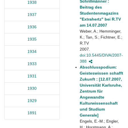
Schrillmänner :
1938
Beitrag des
Studentenmagazins
1937
"Extrahertz" bei R.TV
am 14.07.2007
1936
Weber, A.; Hemminger,
K.; Tan, S.; Fichtner, E.;
1935
R.TV
2007.
1934
doi:10.5445/DIVA/2007-
388
1933
Abschlusspodium:
Geisteswissen schafft
1931
Zukunft : [12.07.2007,
Universität Karlsruhe,
1930
Zentrum für
Angewandte
1929
Kulturwissenschaft
und Studium
1891
Generale]
Engels, E.-M.; Engler,
H.; Horstmann, A.;