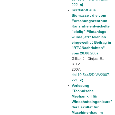
222
Kraftstoff aus
Biomasse : die vom
Forschungszentrum
Karlsruhe entwickelte
"bioliq"-Pilotanlage
wurde jetzt feierlich
eingeweiht ; Beitrag in
"RTV-Nachrichten"
vom 20.06.2007
Gilliar, J.; Dinjus, E.;
R.TV
2007.
doi:10.5445/DIVA/2007-
221
Vorlesung
"Technische
Mechanik II für
Wirtschaftsingenieure"
der Fakultät für
Maschinenbau im