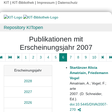
KIT
|
KIT-Bibliothek
|
Impressum
|
Datenschutz
Repository KITopen
Publikationen mit
Erscheinungsjahr 2007
1
2
3
4
5
6
7
8
9
10
Startänzer Alicia
Erscheinungsjahr
Amatriain, Friedemann
Vogel
2028
Amatriain, A.; Vogel, F.;
arte
2027
2007. (D. Schneider,
Ed.).
2026
doi:10.5445/DIVA/2007-
270