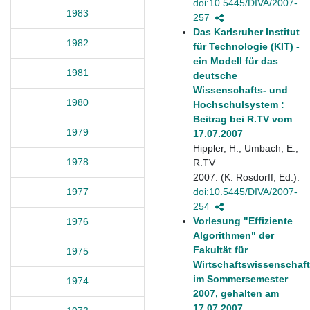
doi:10.5445/DIVA/2007-
1983
257
Das Karlsruher Institut
1982
für Technologie (KIT) -
ein Modell für das
1981
deutsche
Wissenschafts- und
1980
Hochschulsystem :
Beitrag bei R.TV vom
1979
17.07.2007
Hippler, H.; Umbach, E.;
1978
R.TV
2007. (K. Rosdorff, Ed.).
doi:10.5445/DIVA/2007-
1977
254
Vorlesung "Effiziente
1976
Algorithmen" der
Fakultät für
1975
Wirtschaftswissenschaf
im Sommersemester
1974
2007, gehalten am
17.07.2007