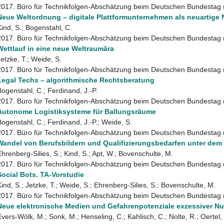
2017. Büro für Technikfolgen-Abschätzung beim Deutschen Bundestag
Neue Weltordnung – digitale Plattformunternehmen als neuartige 
Kind, S.; Bogenstahl, C.
2017. Büro für Technikfolgen-Abschätzung beim Deutschen Bundestag
Wettlauf in eine neue Weltraumära
Jetzke, T.; Weide, S.
2017. Büro für Technikfolgen-Abschätzung beim Deutschen Bundestag
Legal Techs – algorithmische Rechtsberatung
Bogenstahl, C.; Ferdinand, J.-P.
2017. Büro für Technikfolgen-Abschätzung beim Deutschen Bundestag
Autonome Logistiksysteme für Ballungsräume
Bogenstahl, C.; Ferdinand, J.-P.; Weide, S.
2017. Büro für Technikfolgen-Abschätzung beim Deutschen Bundestag
Wandel von Berufsbildern und Qualifizierungsbedarfen unter dem E
Ehrenberg-Silies, S.; Kind, S.; Apt, W.; Bovenschulte, M.
2017. Büro für Technikfolgen-Abschätzung beim Deutschen Bundestag
Social Bots. TA-Vorstudie
Kind, S.; Jetzke, T.; Weide, S.; Ehrenberg-Silies, S.; Bovenschulte, M.
2017. Büro für Technikfolgen-Abschätzung beim Deutschen Bundestag
Neue elektronische Medien und Gefahrenpotenziale exzessiver Nu
Evers-Wölk, M.; Sonk, M.; Henseling, C.; Kahlisch, C.; Nolte, R.; Oertel, 