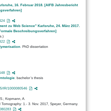
sruhe, 16. Februar 2018. [AIFB Jahresbericht
ngsverfahren]
424
nt zu Web Science” Karlsruhe, 24. März 2017.
d Formale Beschreibungsverfahren]
s.)
422
ymerisation
. PhD dissertation
648
Ontologie
. bachelor’s thesis
45/IR/1000080546
, S.; Kopmann, A.
d Tomography: 1.- 3. Nov. 2017, Speyer, Germany.
0080283