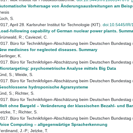
Automatische Vorhersage von Änderungsausbreitungen am Beisp
thesis
Koch, S.
2017, April 28. Karlsruher Institut für Technologie (KIT).
doi:10.5445/IR
Load-following capability of German nuclear power plants. Summ
Grünwald, R.; Caviezel, C.
2017. Büro für Technikfolgen-Abschätzung beim Deutschen Bundestag
New medicines for neglected diseases. Summary
Gerlinger, K.
2017. Büro für Technikfolgen-Abschätzung beim Deutschen Bundestag
Microtargeting: psychometrische Analyse mittels Big Data
Kind, S.; Weide, S.
2017. Büro für Technikfolgen-Abschätzung beim Deutschen Bundestag
Geschlossene hydroponische Agrarsysteme
ind, S.; Richter, S.
2017. Büro für Technikfolgen-Abschätzung beim Deutschen Bundestag
Welt ohne Bargeld – Veränderung der klassischen Bezahl- und B
etzke, T.; Richter, S.
2017. Büro für Technikfolgen-Abschätzung beim Deutschen Bundestag
Voice Computing – allgegenwärtige Spracherkennung
erdinand, J.-P.; Jetzke, T.