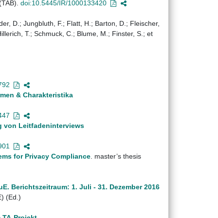
 (TAB).
doi:10.5445/IR/1000133420
r, D.; Jungbluth, F.; Flatt, H.; Barton, D.; Fleischer,
Hillerich, T.; Schmuck, C.; Blume, M.; Finster, S.; et
792
men & Charakteristika
447
g von Leitfadeninterviews
901
ems for Privacy Compliance
. master’s thesis
. Berichtszeitraum: 1. Juli - 31. Dezember 2016
) (Ed.)
 TA-Projekt