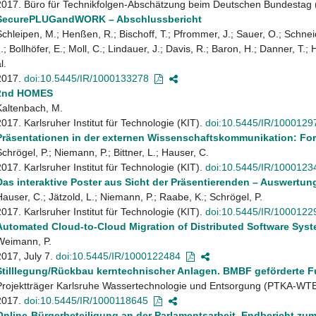
2017. Büro für Technikfolgen-Abschätzung beim Deutschen Bundestag
SecurePLUGandWORK – Abschlussbericht
Schleipen, M.; Henßen, R.; Bischoff, T.; Pfrommer, J.; Sauer, O.; Schneide
.; Bollhöfer, E.; Moll, C.; Lindauer, J.; Davis, R.; Baron, H.; Danner, T.; 
l.
2017.
doi:10.5445/IR/1000133278
2nd HOMES
Kaltenbach, M.
2017. Karlsruher Institut für Technologie (KIT).
doi:10.5445/IR/1000129
Präsentationen in der externen Wissenschaftskommunikation: For
Schrögel, P.; Niemann, P.; Bittner, L.; Hauser, C.
2017. Karlsruher Institut für Technologie (KIT).
doi:10.5445/IR/1000123
Das interaktive Poster aus Sicht der Präsentierenden – Auswertun
Hauser, C.; Jätzold, L.; Niemann, P.; Raabe, K.; Schrögel, P.
2017. Karlsruher Institut für Technologie (KIT).
doi:10.5445/IR/1000122
Automated Cloud-to-Cloud Migration of Distributed Software Syst
Weimann, P.
2017, July 7.
doi:10.5445/IR/1000122484
Stilllegung/Rückbau kerntechnischer Anlagen. BMBF geförderte FuE
Projektträger Karlsruhe Wassertechnologie und Entsorgung (PTKA-WTE
2017.
doi:10.5445/IR/1000118645
Online-Bürgerbeteiligung an der Parlamentsarbeit. Endbericht zum