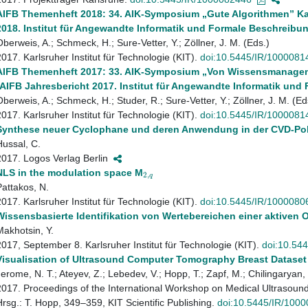
AIFB Themenheft 2018: 34. AIK-Symposium „Gute Algorithmen” Karl
2018. Institut für Angewandte Informatik und Formale Beschreibu
Oberweis, A.; Schmeck, H.; Sure-Vetter, Y.; Zöllner, J. M. (Eds.)
2017. Karlsruher Institut für Technologie (KIT).
doi:10.5445/IR/1000081
AIFB Themenheft 2017: 33. AIK-Symposium „Von Wissensmanageme
[AIFB Jahresbericht 2017. Institut für Angewandte Informatik un
Oberweis, A.; Schmeck, H.; Studer, R.; Sure-Vetter, Y.; Zöllner, J. M. (Ed
2017. Karlsruher Institut für Technologie (KIT).
doi:10.5445/IR/1000081
Synthese neuer Cyclophane und deren Anwendung in der CVD-Pol
Hussal, C.
2017. Logos Verlag Berlin
NLS in the modulation space M
Pattakos, N.
2017. Karlsruher Institut für Technologie (KIT).
doi:10.5445/IR/1000080
Wissensbasierte Identifikation von Wertebereichen einer aktiven 
Makhotsin, Y.
2017, September 8. Karlsruher Institut für Technologie (KIT).
doi:10.54
Visualisation of Ultrasound Computer Tomography Breast Dataset
Jerome, N. T.; Ateyev, Z.; Lebedev, V.; Hopp, T.; Zapf, M.; Chilingaryan
2017. Proceedings of the International Workshop on Medical Ultrasoun
Hrsg.: T. Hopp, 349–359, KIT Scientific Publishing.
doi:10.5445/IR/100