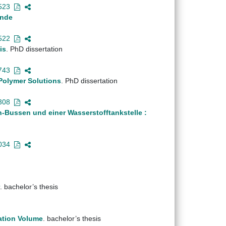
523
ende
522
is
. PhD dissertation
743
 Polymer Solutions
. PhD dissertation
308
n-Bussen und einer Wasserstofftankstelle :
034
. bachelor’s thesis
ation Volume
. bachelor’s thesis