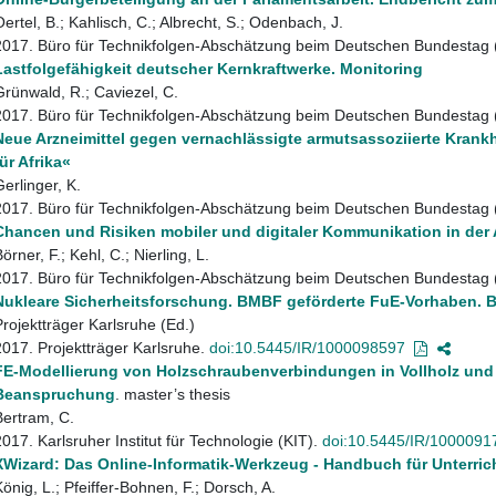
Oertel, B.; Kahlisch, C.; Albrecht, S.; Odenbach, J.
2017. Büro für Technikfolgen-Abschätzung beim Deutschen Bundestag
Lastfolgefähigkeit deutscher Kernkraftwerke. Monitoring
Grünwald, R.; Caviezel, C.
2017. Büro für Technikfolgen-Abschätzung beim Deutschen Bundestag
Neue Arzneimittel gegen vernachlässigte armutsassoziierte Krank
für Afrika«
Gerlinger, K.
2017. Büro für Technikfolgen-Abschätzung beim Deutschen Bundestag
Chancen und Risiken mobiler und digitaler Kommunikation in der 
örner, F.; Kehl, C.; Nierling, L.
2017. Büro für Technikfolgen-Abschätzung beim Deutschen Bundestag
Nukleare Sicherheitsforschung. BMBF geförderte FuE-Vorhaben. Ber
Projektträger Karlsruhe (Ed.)
2017. Projektträger Karlsruhe.
doi:10.5445/IR/1000098597
FE-Modellierung von Holzschraubenverbindungen in Vollholz und F
Beanspruchung
. master’s thesis
Bertram, C.
2017. Karlsruher Institut für Technologie (KIT).
doi:10.5445/IR/1000091
XWizard: Das Online-Informatik-Werkzeug - Handbuch für Unterri
König, L.; Pfeiffer-Bohnen, F.; Dorsch, A.