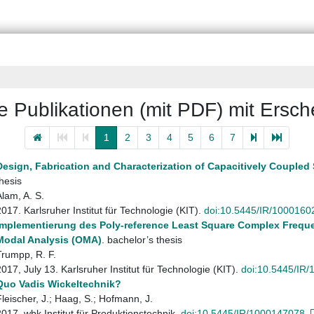
hte Publikationen (mit PDF) mit Ersc
1
2
3
4
5
6
7
Design, Fabrication and Characterization of Capacitively Coupled
thesis
Alam, A. S.
2017. Karlsruher Institut für Technologie (KIT).
doi:10.5445/IR/1000160
Implementierung des Poly-reference Least Square Complex Freque
Modal Analysis (OMA)
. bachelor’s thesis
Trumpp, R. F.
2017, July 13. Karlsruher Institut für Technologie (KIT).
doi:10.5445/IR
Quo Vadis Wickeltechnik?
Fleischer, J.; Haag, S.; Hofmann, J.
2017. wbk Institut für Produktionstechnik.
doi:10.5445/IR/1000147078