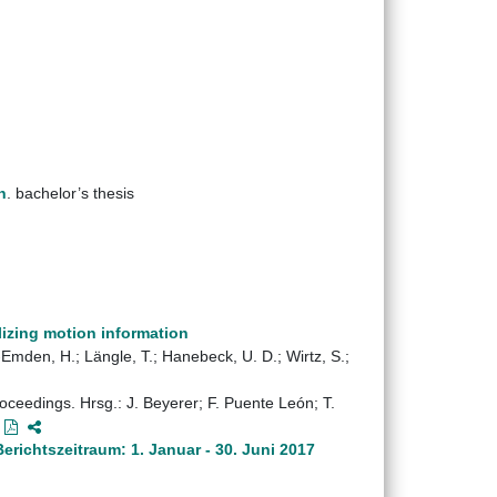
h
. bachelor’s thesis
lizing motion information
l-Emden, H.; Längle, T.; Hanebeck, U. D.; Wirtz, S.;
oceedings. Hrsg.: J. Beyerer; F. Puente León; T.
richtszeitraum: 1. Januar - 30. Juni 2017