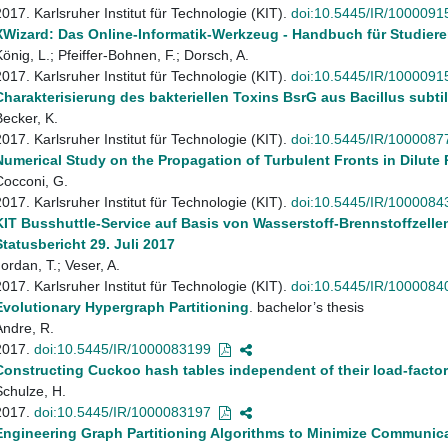
2017. Karlsruher Institut für Technologie (KIT).
doi:10.5445/IR/1000091
XWizard: Das Online-Informatik-Werkzeug - Handbuch für Studier
König, L.; Pfeiffer-Bohnen, F.; Dorsch, A.
2017. Karlsruher Institut für Technologie (KIT).
doi:10.5445/IR/1000091
Charakterisierung des bakteriellen Toxins BsrG aus Bacillus subtil
Becker, K.
2017. Karlsruher Institut für Technologie (KIT).
doi:10.5445/IR/1000087
Numerical Study on the Propagation of Turbulent Fronts in Dilute
Cocconi, G.
2017. Karlsruher Institut für Technologie (KIT).
doi:10.5445/IR/1000084
KIT Busshuttle-Service auf Basis von Wasserstoff-Brennstoffzelle
Statusbericht 29. Juli 2017
ordan, T.; Veser, A.
2017. Karlsruher Institut für Technologie (KIT).
doi:10.5445/IR/1000084
Evolutionary Hypergraph Partitioning
. bachelor’s thesis
Andre, R.
2017.
doi:10.5445/IR/1000083199
Constructing Cuckoo hash tables independent of their load-factor
Schulze, H.
2017.
doi:10.5445/IR/1000083197
Engineering Graph Partitioning Algorithms to Minimize Communic