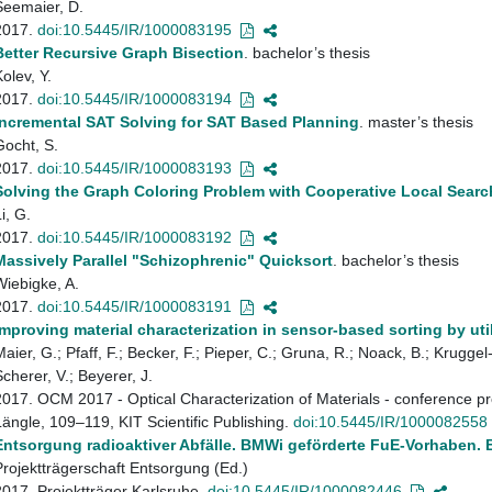
Seemaier, D.
2017.
doi:10.5445/IR/1000083195
Better Recursive Graph Bisection
. bachelor’s thesis
olev, Y.
2017.
doi:10.5445/IR/1000083194
Incremental SAT Solving for SAT Based Planning
. master’s thesis
Gocht, S.
2017.
doi:10.5445/IR/1000083193
Solving the Graph Coloring Problem with Cooperative Local Searc
i, G.
2017.
doi:10.5445/IR/1000083192
Massively Parallel "Schizophrenic" Quicksort
. bachelor’s thesis
Wiebigke, A.
2017.
doi:10.5445/IR/1000083191
Improving material characterization in sensor-based sorting by uti
Maier, G.; Pfaff, F.; Becker, F.; Pieper, C.; Gruna, R.; Noack, B.; Krugge
Scherer, V.; Beyerer, J.
2017. OCM 2017 - Optical Characterization of Materials - conference pr
Längle, 109–119, KIT Scientific Publishing.
doi:10.5445/IR/1000082558
Entsorgung radioaktiver Abfälle. BMWi geförderte FuE-Vorhaben. Be
Projektträgerschaft Entsorgung (Ed.)
2017. Projektträger Karlsruhe.
doi:10.5445/IR/1000082446