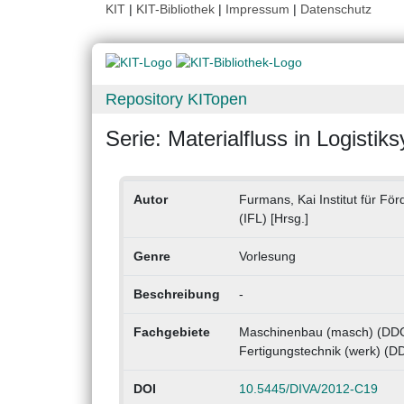
KIT
|
KIT-Bibliothek
|
Impressum
|
Datenschutz
Repository KITopen
Serie: Materialfluss in Logist
Autor
Furmans, Kai Institut für Fö
(IFL) [Hrsg.]
Genre
Vorlesung
Beschreibung
-
Fachgebiete
Maschinenbau (masch) (DDC
Fertigungstechnik (werk) (D
DOI
10.5445/DIVA/2012-C19