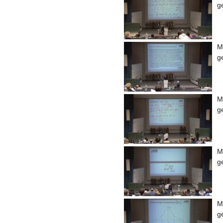
g
M
g
M
g
M
g
M
g