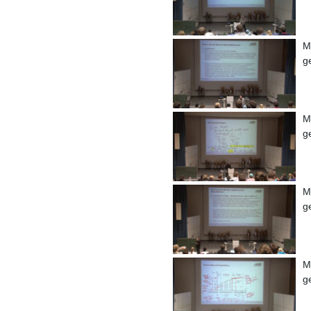
M
g
M
g
M
g
M
g