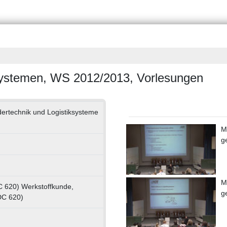
iksystemen, WS 2012/2013, Vorlesungen
rdertechnik und Logistiksysteme
M
g
M
 620) Werkstoffkunde,
g
DC 620)