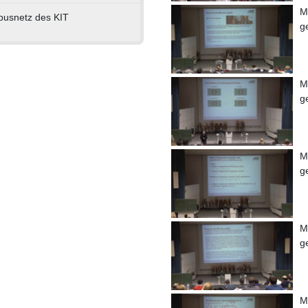
M
pusnetz des KIT
g
M
g
M
g
M
g
M