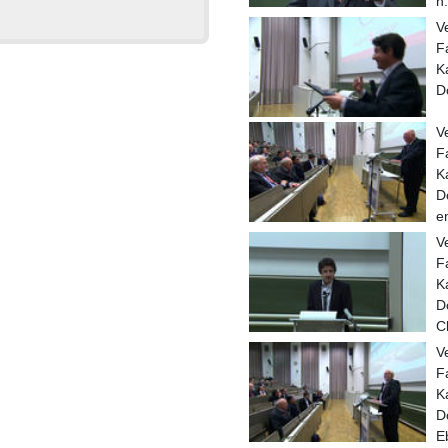
h
V
F
K
D
V
F
K
D
e
V
F
K
D
C
V
F
K
D
E