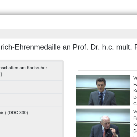
drich-Ehrenmedaille an Prof. Dr. h.c. mult.
enschaften am Karlsruher
]
V
F
K
D
G
V
irt) (DDC 330)
F
K
D