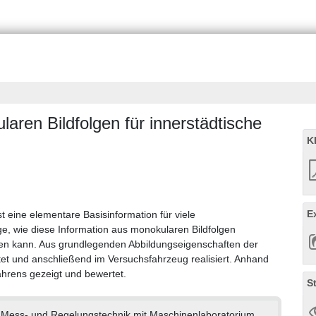
ren Bildfolgen für innerstädtische
K
E
 eine elementare Basisinformation für viele
ge, wie diese Information aus monokularen Bildfolgen
en kann. Aus grundlegenden Abbildungseigenschaften der
tet und anschließend im Versuchsfahrzeug realisiert. Anhand
fahrens gezeigt und bewertet.
S
ür Mess- und Regelungstechnik mit Maschinenlaboratorium