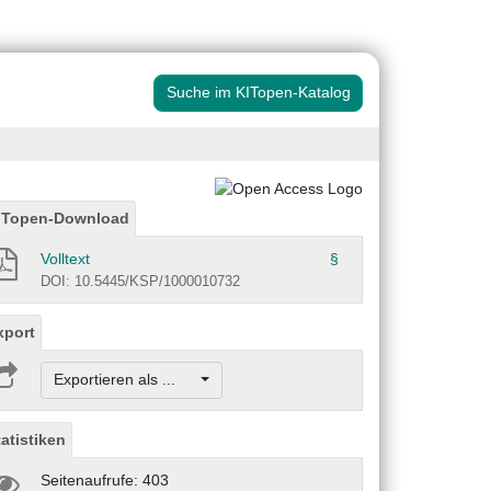
Suche im KITopen-Katalog
ITopen-Download
Volltext
§
DOI: 10.5445/KSP/1000010732
xport
Exportieren als ...
tatistiken
Seitenaufrufe: 403