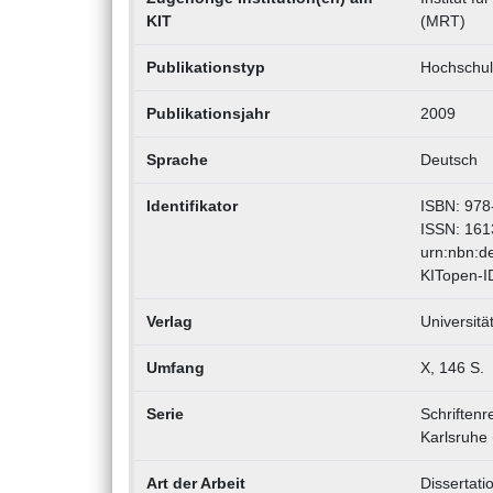
KIT
(MRT)
Publikationstyp
Hochschuls
Publikationsjahr
2009
Sprache
Deutsch
Identifikator
ISBN: 978
ISSN: 161
urn:nbn:d
KITopen-I
Verlag
Universitä
Umfang
X, 146 S.
Serie
Schriftenr
Karlsruhe 
Art der Arbeit
Dissertati