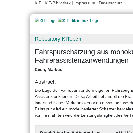
KIT
|
KIT-Bibliothek
|
Impressum
|
Datenschutz
Repository KITopen
Fahrspurschätzung aus monokula
Fahrerassistenzanwendungen
Cech, Markus
Abstract:
Die Lage der Fahrspur vor dem eigenen Fahrzeug ist
Assistenzfunktionen. Diese Arbeit behandelt die Fra
innerstädtischer Verkehrsszenarien gewonnen werd
Fahrspur wird ein modellbasierter Schätzer hergelei
von Testfahrten wird die Leistungsfähigkeit des Ver
Zugehörige Institution(en) am
Institut f