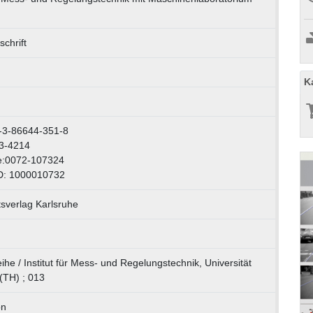
chrift
K
-3-86644-351-8
3-4214
e:0072-107324
D: 1000010732
tsverlag Karlsruhe
eihe / Institut für Mess- und Regelungstechnik, Universität
(TH) ; 013
on