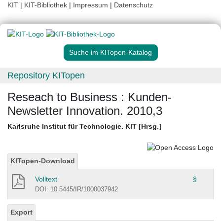
KIT
|
KIT-Bibliothek
|
Impressum
|
Datenschutz
Suche im KITopen-Katalog
Repository KITopen
Reseach to Business : Kunden-
Newsletter Innovation. 2010,3
Karlsruhe Institut für Technologie. KIT [Hrsg.]
KITopen-Download
Volltext
§
DOI: 10.5445/IR/1000037942
Export