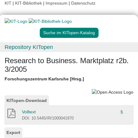
KIT
|
KIT-Bibliothek
|
Impressum
|
Datenschutz
Suche im KITopen-Katalog
Repository KITopen
Research to Business. Marktplatz r2b.
3/2005
Forschungszentrum Karlsruhe [Hrsg.]
KITopen-Download
Volltext
§
DOI: 10.5445/IR/1000041970
Export