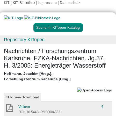
KIT
|
KIT-Bibliothek
|
Impressum
|
Datenschutz
Suche im KITopen-Katalog
Repository KITopen
Nachrichten / Forschungszentrum
Karlsruhe. FZKA-Nachrichten. Jg.37,
H. 3/2005: Energieträger Wasserstoff
Hoffmann, Joachim [Hrsg.]
;
Forschungszentrum Karlsruhe [Hrsg.]
KITopen-Download
Volltext
§
DOI: 10.5445/IR/1000045221