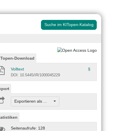
Suche im KITopen-Katalog
ITopen-Download
Volltext
§
DOI: 10.5445/IR/1000045229
xport
Exportieren als ...
tatistiken
Seitenaufrufe: 128