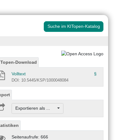
Suche im KITopen-Katalog
ITopen-Download
Volltext
§
DOI: 10.5445/KSP/1000048084
xport
Exportieren als ...
tatistiken
Seitenaufrufe: 666