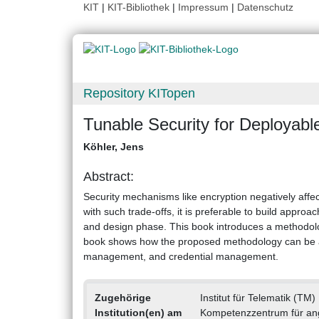
KIT
|
KIT-Bibliothek
|
Impressum
|
Datenschutz
Repository KITopen
Tunable Security for Deployabl
Köhler, Jens
Abstract:
Security mechanisms like encryption negatively affect 
with such trade-offs, it is preferable to build approa
and design phase. This book introduces a methodolo
book shows how the proposed methodology can be ap
management, and credential management.
Zugehörige
Institut für Telematik (TM)
Institution(en) am
Kompetenzzentrum für an