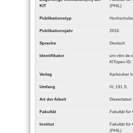
KIT
(PHIL)
Publikationstyp
Hochschulsch
Publikationsjahr
2016
Sprache
Deutsch
Identifikator
urn:nbn:de:
KITopen-ID:
Verlag
Karlsruher In
Umfang
IV, 191 S.
Art der Arbeit
Dissertation
Fakultät
Fakultät fü
Institut
Fakultät für
(PHIL)