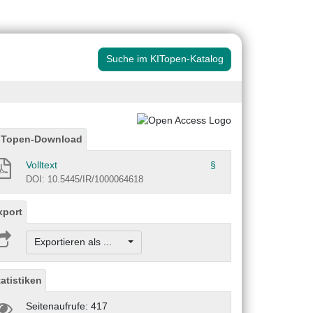
Suche im KITopen-Katalog
ITopen-Download
Volltext
§
DOI: 10.5445/IR/1000064618
xport
Exportieren als ...
tatistiken
Seitenaufrufe: 417