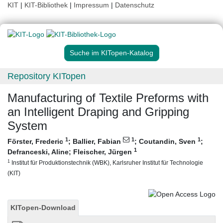
KIT
|
KIT-Bibliothek
|
Impressum
|
Datenschutz
Suche im KITopen-Katalog
Repository KITopen
Manufacturing of Textile Preforms with
an Intelligent Draping and Gripping
System
1
1
1
Förster, Frederic
;
Ballier, Fabian
;
Coutandin, Sven
;
1
Defranceski, Aline
;
Fleischer, Jürgen
1
Institut für Produktionstechnik (WBK), Karlsruher Institut für Technologie
(KIT)
KITopen-Download