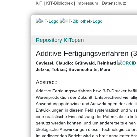
KIT
|
KIT-Bibliothek
|
Impressum
|
Datenschutz
Repository KITopen
Additive Fertigungsverfahren (
Caviezel, Claudio
;
Grünwald, Reinhard
Jetzke, Tobias
;
Bovenschulte, Marc
Abstract:
Additive Fertigungsverfahren bzw. 3-D-Drucker beflü
Warenproduk­tion der Zukunft. Entsprechend vielfält
Anwendungspotenziale und Auswirkungen der additiv
Entwicklungen in diesem Feld sys­tematisch und wisse
eine realistische Einschätzung der Potenziale zu li
genutzt werden können, und um andererseits einen di
ökologische Auswirkungen dieser Technologie zu er
Im vorliegenden Bericht wird ein breit angelegter A