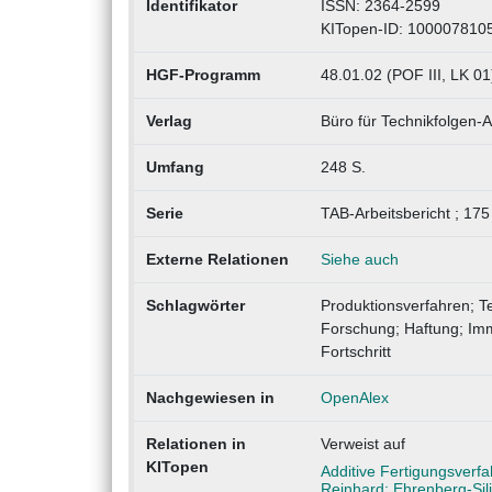
Identifikator
ISSN: 2364-2599
KITopen-ID: 100007810
HGF-Programm
48.01.02 (POF III, LK 0
Verlag
Büro für Technikfolgen
Umfang
248 S.
Serie
TAB-Arbeitsbericht ; 175
Externe Relationen
Siehe auch
Schlagwörter
Produktionsverfahren; T
Forschung; Haftung; Imma
Fortschritt
Nachgewiesen in
OpenAlex
Relationen in
Verweist auf
KITopen
Additive Fertigungsverf
Reinhard; Ehrenberg-Sili