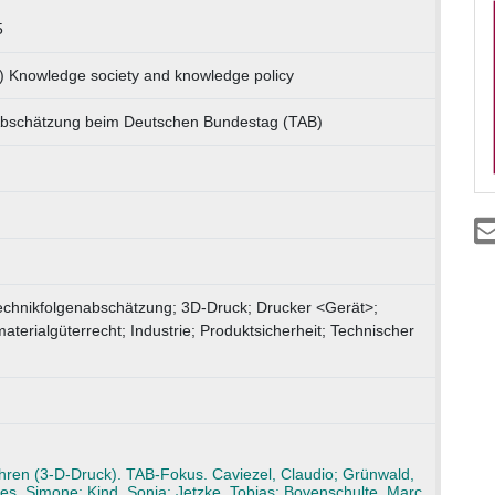
5
1) Knowledge society and knowledge policy
-Abschätzung beim Deutschen Bundestag (TAB)
echnikfolgenabschätzung; 3D-Druck; Drucker <Gerät>;
terialgüterrecht; Industrie; Produktsicherheit; Technischer
ahren (3-D-Druck). TAB-Fokus. Caviezel, Claudio; Grünwald,
es, Simone; Kind, Sonja; Jetzke, Tobias; Bovenschulte, Marc