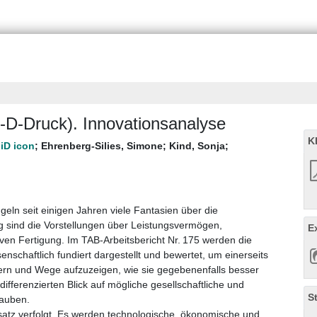
3-D-Druck). Innovationsanalyse
K
;
Ehrenberg-Silies, Simone
;
Kind, Sonja
;
geln seit einigen Jahren viele Fantasien über die
ig sind die Vorstellungen über Leistungsvermögen,
E
en Fertigung. Im TAB-Arbeitsbericht Nr. 175 werden die
nschaftlich fundiert dargestellt und bewertet, um einerseits
efern und Wege aufzuzeigen, wie sie gegebenenfalls besser
fferenzierten Blick auf mögliche gesellschaftliche und
S
lauben.
nsatz verfolgt. Es werden technologische, ökonomische und