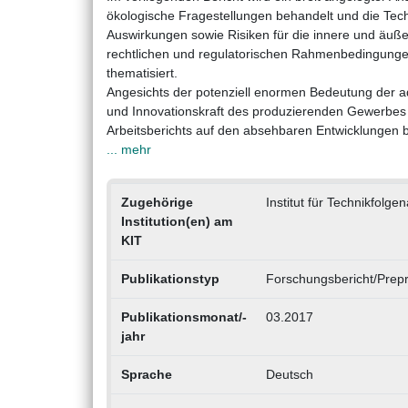
ökologische Fragestellungen behandelt und die Tech
Auswirkungen sowie Risiken für die innere und äuße
rechtlichen und regulatorischen Rahmenbedingungen
thematisiert.
Angesichts der potenziell enormen Bedeutung der add
und Innovationskraft des produzierenden Gewerbes 
Arbeitsberichts auf den absehbaren Entwicklungen b
... mehr
Zugehörige
Institut für Technikfol
Institution(en) am
KIT
Publikationstyp
Forschungsbericht/Prepr
Publikationsmonat/-
03.2017
jahr
Sprache
Deutsch