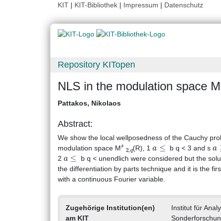
KIT
|
KIT-Bibliothek
|
Impressum
|
Datenschutz
Repository KITopen
NLS in the modulation space M
Pattakos, Nikolaos
Abstract:
We show the local wellposedness of the Cauchy prob
s
2
,
q
a
≤
a
modulation space M
(R), 1
b q < 3 and s
a
≤
2
b q < unendlich were considered but the solut
the differentiation by parts technique and it is the fir
with a continuous Fourier variable.
Zugehörige Institution(en)
Institut für Anal
am KIT
Sonderforschun