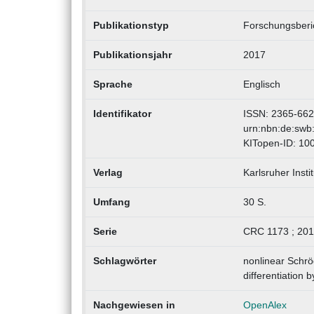
Publikationstyp
Forschungsberic
Publikationsjahr
2017
Sprache
Englisch
Identifikator
ISSN: 2365-66
urn:nbn:de:swb
KITopen-ID: 10
Verlag
Karlsruher Insti
Umfang
30 S.
Serie
CRC 1173 ; 201
Schlagwörter
nonlinear Schrö
differentiation b
Nachgewiesen in
OpenAlex