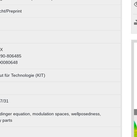
ht/Preprint
2X
:90-806485
00080648
tut für Technologie (KIT)
7/31
dinger equation, modulation spaces, wellposedness,
y parts