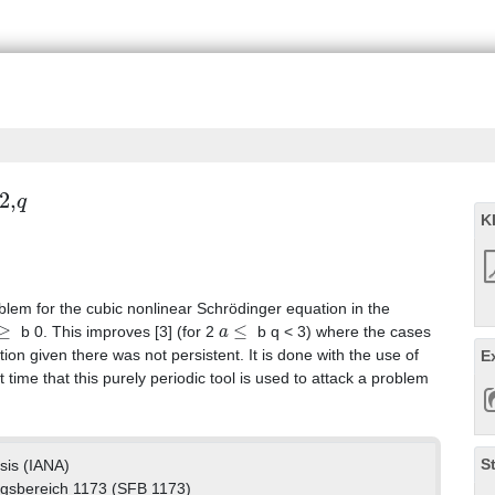
2
,
q
K
lem for the cubic nonlinear Schrödinger equation in the
≥
a
≤
b 0. This improves [3] (for 2
b q < 3) where the cases
ion given there was not persistent. It is done with the use of
E
st time that this purely periodic tool is used to attack a problem
S
ysis (IANA)
gsbereich 1173 (SFB 1173)