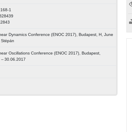
9168-1
-828439
82843
near Dynamics Conference (ENOC 2017), Budapest, H, June
. Stépán
near Oscillations Conference (ENOC 2017), Budapest,
 – 30.06.2017