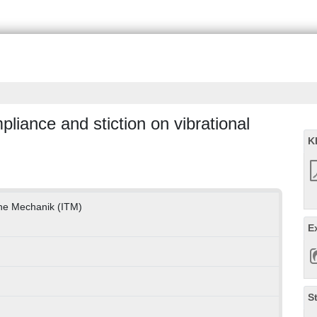
pliance and stiction on vibrational
K
sche Mechanik (ITM)
E
S