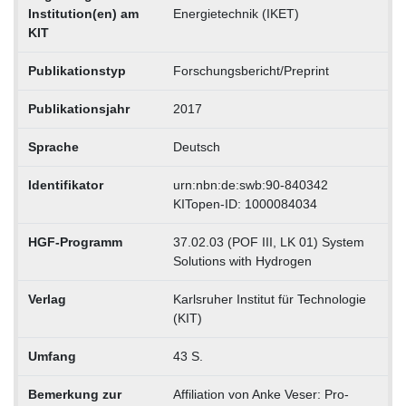
Institution(en) am
Energietechnik (IKET)
KIT
Publikationstyp
Forschungsbericht/Preprint
Publikationsjahr
2017
Sprache
Deutsch
Identifikator
urn:nbn:de:swb:90-840342
KITopen-ID: 1000084034
HGF-Programm
37.02.03 (POF III, LK 01) System
Solutions with Hydrogen
Verlag
Karlsruher Institut für Technologie
(KIT)
Umfang
43 S.
Bemerkung zur
Affiliation von Anke Veser: Pro-