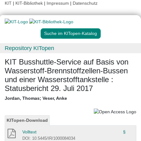
KIT
|
KIT-Bibliothek
|
Impressum
|
Datenschutz
Suche im KITopen-Katalog
Repository KITopen
KIT Busshuttle-Service auf Basis von
Wasserstoff-Brennstoffzellen-Bussen
und einer Wasserstofftankstelle :
Statusbericht 29. Juli 2017
Jordan, Thomas
;
Veser, Anke
KITopen-Download
Volltext
§
DOI: 10.5445/IR/1000084034