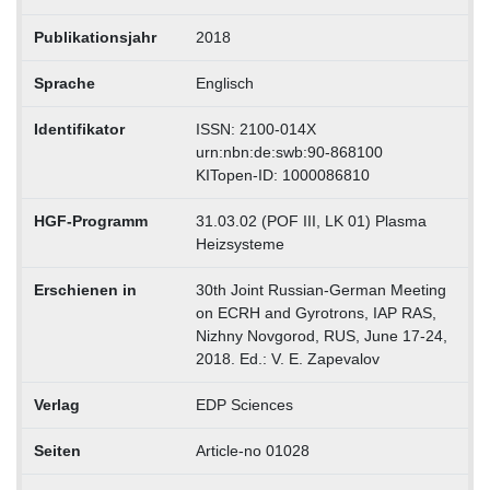
Publikationsjahr
2018
Sprache
Englisch
Identifikator
ISSN: 2100-014X
urn:nbn:de:swb:90-868100
KITopen-ID: 1000086810
HGF-Programm
31.03.02 (POF III, LK 01) Plasma
Heizsysteme
Erschienen in
30th Joint Russian-German Meeting
on ECRH and Gyrotrons, IAP RAS,
Nizhny Novgorod, RUS, June 17-24,
2018. Ed.: V. E. Zapevalov
Verlag
EDP Sciences
Seiten
Article-no 01028