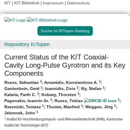
KIT
|
KIT-Bibliothek
|
Impressum
|
Datenschutz
Suche im KITopen-Katalog
Repository KITopen
Current Status of the KIT Coaxial-
Cavity Long-Pulse Gyrotron and its Key
Components
1
1
Ruess, Sebastian
;
Avramidis, Konstantinos A.
;
1
1
1
Gantenbein, Gerd
;
Ioannidis, Zisis
;
Illy, Stefan
;
1
1
Kalaria, Parth C.
;
Kobarg, Thorsten
;
1
1
Pagonakis, Ioannis Gr.
;
Ruess, Tobias
;
1
1
1
Rzesnicki, Tomasz
;
Thumm, Manfred
;
Weggen, Jörg
;
1
Jelonnek, John
1
Institut für Hochleistungsimpuls- und Mikrowellentechnik (IHM), Karlsruher
Institut für Technologie (KIT)