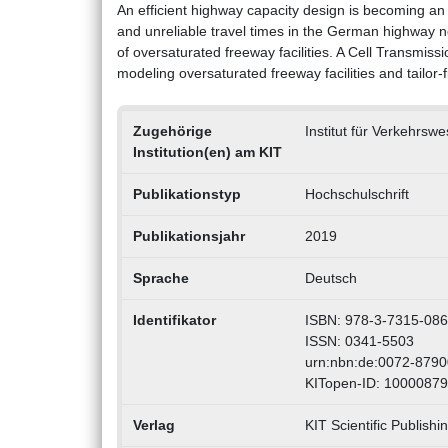
An efficient highway capacity design is becoming an 
and unreliable travel times in the German highway 
of oversaturated freeway facilities. A Cell Transmiss
modeling oversaturated freeway facilities and tailor-f
Zugehörige
Institut für Verkehrsw
Institution(en) am KIT
Publikationstyp
Hochschulschrift
Publikationsjahr
2019
Sprache
Deutsch
Identifikator
ISBN: 978-3-7315-086
ISSN: 0341-5503
urn:nbn:de:0072-879
KITopen-ID: 1000087
Verlag
KIT Scientific Publishi