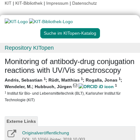
KIT
|
KIT-Bibliothek
|
Impressum
|
Datenschutz
Suche im KITopen-Katalog
Repository KITopen
Monitoring of antibody-drug conjugation
reactions with UV/Vis spectroscopy
1
1
1
Andris, Sebastian
;
Rüdt, Matthias
;
Rogalla, Jonas
;
1
Wendeler, M.
;
Hubbuch, Jürgen
1
Institut für Bio- und Lebensmitteltechnik (BLT), Karlsruher Institut für
Technologie (KIT)
Externe Links
Originalveröffentlichung
DOI: 10.1016/j.jbiotec.2018.10.003