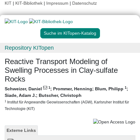
KIT
|
KIT-Bibliothek
|
Impressum
|
Datenschutz
Suche im KITopen-Katalog
Repository KITopen
Reactive Transport Modeling of
Swelling Processes in Clay-sulfate
Rocks
1
1
Schweizer, Daniel
;
Prommer, Henning
;
Blum, Philipp
;
Siade, Adam J.
;
Butscher, Christoph
1
Institut für Angewandte Geowissenschaften (AGW), Karlsruher Institut für
Technologie (KIT)
Externe Links