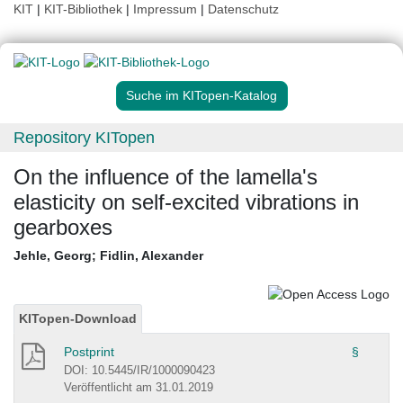
KIT
|
KIT-Bibliothek
|
Impressum
|
Datenschutz
Suche im KITopen-Katalog
Repository KITopen
On the influence of the lamella's
elasticity on self-excited vibrations in
gearboxes
Jehle, Georg
;
Fidlin, Alexander
KITopen-Download
Postprint
§
DOI: 10.5445/IR/1000090423
Veröffentlicht am 31.01.2019