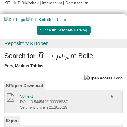
KIT
|
KIT-Bibliothek
|
Impressum
|
Datenschutz
Suche im KITopen-Katalog
Repository KITopen
B
→
μ
ν
μ
Search for
at Belle
Prim, Markus Tobias
KITopen-Download
Volltext
§
DOI: 10.5445/IR/1000098387
Veröffentlicht am 21.10.2019
Export