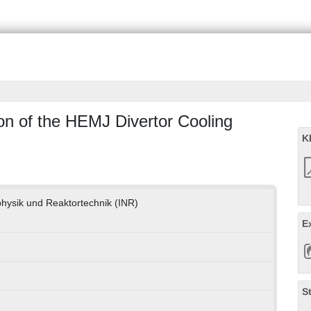
on of the HEMJ Divertor Cooling
K
nphysik und Reaktortechnik (INR)
E
S