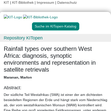
KIT
|
KIT-Bibliothek
|
Impressum
|
Datenschutz
Suche im KITopen-Katalog
Repository KITopen
Rainfall types over southern West
Africa: diagnosis, synoptic
environments and representation in
satellite retrievals
Maranan, Marlon
Abstract:
Der südliche Teil Westafrikas (SWA) ist einer der am dichtesten
besiedelten Regionen der Erde und hängt stark vom Niederschlag
ab, der vom westafrikanischen Monsun (WAM) kontrolliert wird.
Eine Reihe von groß angelegten Feldkampagnen, unter anderem