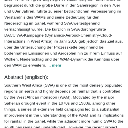
begründet durch die große Dürre in der Sahelregion in den 70er
und 80er Jahren, führte zu einer beträchtlichen Verbesserung im
Verständnis des WAMs und seine Bedeutung für den
Niederschlag im Sahel, während SWA weitestgehend
vernachlässigt wurde. Die kürzlich in SWA durchgeführte
DACCIWA-Kampagne (Dynamics-Aerosol-Chemistry-Cloud-
Interactions in West Africa) im Jahr 2016 gab jedoch das Ziel aus,
über die Untersuchung der Prozesskette beginnend bei
bodennahen Emissionen und Aerosolen hin zu ihrem Einfluss auf
Wolken, Niederschlag und der WAM-Dynamik die Kenntnis über
den WAM zu erweitern.
... mehr
Abstract (englisch):
Southern West Africa (SWA) is one of the most densely populated
regions on earth and highly depends on rainfall that is controlled
by the West African monsoon (WAM). Motivated by the major
Sahelian drought event in the 1970s and 1980s, among other
things, a series of extensive field campaigns led to a substantial
improvement in the understanding of the WAM and its implications
for rainfall in the Sahel, while the adjacent more humid SWA to the
south has remained understudied. However, the recent project