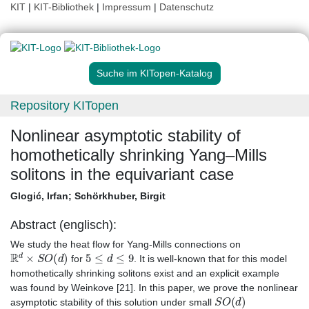
KIT
|
KIT-Bibliothek
|
Impressum
|
Datenschutz
Suche im KITopen-Katalog
Repository KITopen
Nonlinear asymptotic stability of
homothetically shrinking Yang–Mills
solitons in the equivariant case
Glogić, Irfan
;
Schörkhuber, Birgit
Abstract (englisch):
We study the heat flow for Yang-Mills connections on
R
d
×
S
O
(
d
)
5
≤
d
≤
9
for
. It is well-known that for this model
homothetically shrinking solitons exist and an explicit example
was found by Weinkove [21]. In this paper, we prove the nonlinear
S
O
(
d
)
asymptotic stability of this solution under small