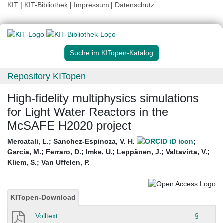
KIT
|
KIT-Bibliothek
|
Impressum
|
Datenschutz
Suche im KITopen-Katalog
Repository KITopen
High-fidelity multiphysics simulations
for Light Water Reactors in the
McSAFE H2020 project
Mercatali, L.
;
Sanchez-Espinoza, V. H.
;
Garcia, M.
;
Ferraro, D.
;
Imke, U.
;
Leppänen, J.
;
Valtavirta, V.
;
Kliem, S.
;
Van Uffelen, P.
KITopen-Download
Volltext
§