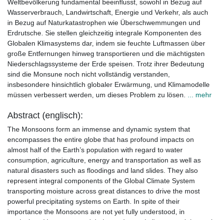
Weltbevölkerung fundamental beeinflusst, sowohl in Bezug auf
Wasserverbrauch, Landwirtschaft, Energie und Verkehr, als auch
in Bezug auf Naturkatastrophen wie Überschwemmungen und
Erdrutsche. Sie stellen gleichzeitig integrale Komponenten des
Globalen Klimasystems dar, indem sie feuchte Luftmassen über
große Entfernungen hinweg transportieren und die mächtigsten
Niederschlagssysteme der Erde speisen. Trotz ihrer Bedeutung
sind die Monsune noch nicht vollständig verstanden,
insbesondere hinsichtlich globaler Erwärmung, und Klimamodelle
müssen verbessert werden, um dieses Problem zu lösen.
... mehr
Abstract (englisch):
The Monsoons form an immense and dynamic system that
encompasses the entire globe that has profound impacts on
almost half of the Earth’s population with regard to water
consumption, agriculture, energy and transportation as well as
natural disasters such as floodings and land slides. They also
represent integral components of the Global Climate System
transporting moisture across great distances to drive the most
powerful precipitating systems on Earth. In spite of their
importance the Monsoons are not yet fully understood, in