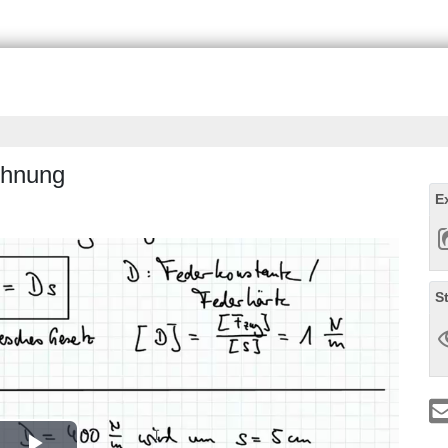
dehnung
E
S