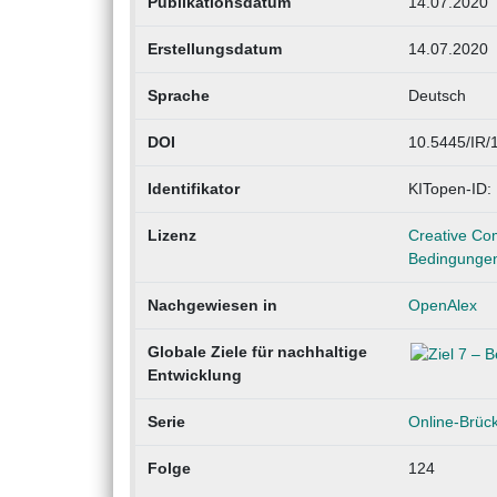
Publikationsdatum
14.07.2020
Erstellungsdatum
14.07.2020
Sprache
Deutsch
DOI
10.5445/IR
Identifikator
KITopen-ID:
Lizenz
Creative Co
Bedingungen 
Nachgewiesen in
OpenAlex
Globale Ziele für nachhaltige
Entwicklung
Serie
Online-Brüc
Folge
124