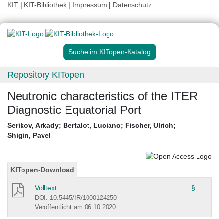
KIT
|
KIT-Bibliothek
|
Impressum
|
Datenschutz
Suche im KITopen-Katalog
Repository KITopen
Neutronic characteristics of the ITER
Diagnostic Equatorial Port
Serikov, Arkady
;
Bertalot, Luciano
;
Fischer, Ulrich
;
Shigin, Pavel
KITopen-Download
Volltext
§
DOI: 10.5445/IR/1000124250
Veröffentlicht am 06.10.2020