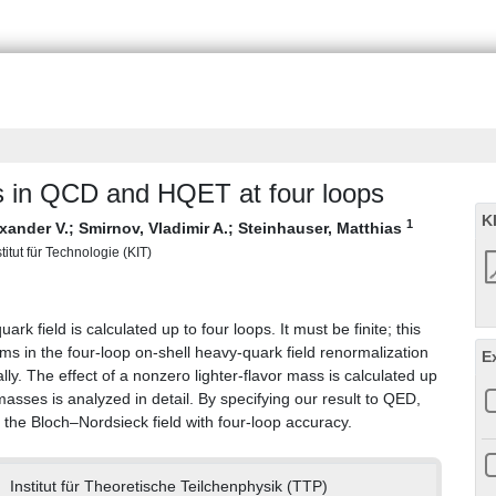
ds in QCD and HQET at four loops
K
1
xander V.
;
Smirnov, Vladimir A.
;
Steinhauser, Matthias
titut für Technologie (KIT)
 field is calculated up to four loops. It must be finite; this
ms in the four-loop on-shell heavy-quark field renormalization
E
y. The effect of a nonzero lighter-flavor mass is calculated up
 masses is analyzed in detail. By specifying our result to QED,
 the Bloch–Nordsieck field with four-loop accuracy.
Institut für Theoretische Teilchenphysik (TTP)