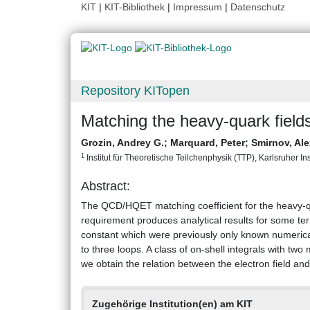
KIT
|
KIT-Bibliothek
|
Impressum
|
Datenschutz
Repository KITopen
Matching the heavy-quark fiel
Grozin, Andrey G.
;
Marquard, Peter
;
Smirnov, Ale
1
Institut für Theoretische Teilchenphysik (TTP), Karlsruher Ins
Abstract:
The QCD/HQET matching coefficient for the heavy-quark
requirement produces analytical results for some ter
constant which were previously only known numericall
to three loops. A class of on-shell integrals with two
we obtain the relation between the electron field and
Zugehörige Institution(en) am KIT