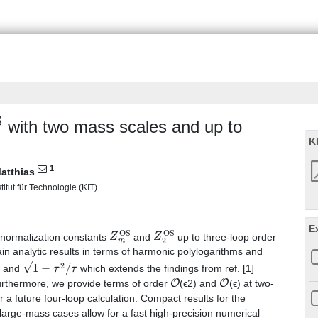
OS
with two mass scales and up to
K
1
Matthias
titut für Technologie (KIT)
E
Z
m
OS
Z
2
OS
enormalization constants
and
up to three-loop order
n analytic results in terms of harmonic polylogarithms and
1
−
τ
2
/
τ
and
which extends the findings from ref. [1]
O
O
urthermore, we provide terms of order
(ϵ2) and
(ϵ) at two-
r a future four-loop calculation. Compact results for the
rge-mass cases allow for a fast high-precision numerical