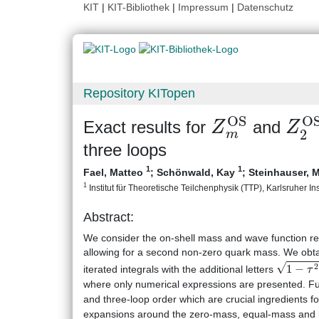
KIT
|
KIT-Bibliothek
|
Impressum
|
Datenschutz
Repository KITopen
Z
m
OS
Z
2
Exact results for
and
three loops
1
1
Fael, Matteo
;
Schönwald, Kay
;
Steinhauser, 
1
Institut für Theoretische Teilchenphysik (TTP), Karlsruher Ins
Abstract:
We consider the on-shell mass and wave function r
allowing for a second non-zero quark mass. We obtai
1
−
τ
2
iterated integrals with the additional letters
where only numerical expressions are presented. F
and three-loop order which are crucial ingredients fo
expansions around the zero-mass, equal-mass and la