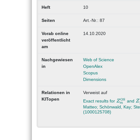
Heft
10
Seiten
Art.-Nr.: 87
Vorab online
14.10.2020
veröffentlicht
am
Nachgewiesen
Web of Science
in
OpenAlex
Scopus
Dimensions
Relationen in
Verweist auf
Z
OS
m
Z
O
KITopen
Exact results for
and
Matteo; Schönwald, Kay; Ste
(1000125708)