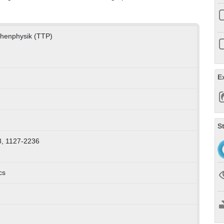
lchenphysik (TTP)
E
S
8, 1127-2236
cs