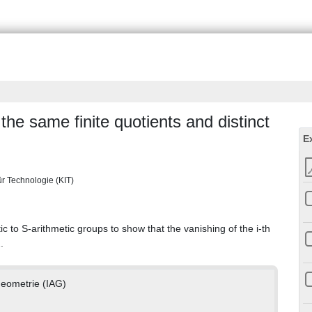
the same finite quotients and distinct
E
für Technologie (KIT)
c to S-arithmetic groups to show that the vanishing of the i-th
.
Geometrie (IAG)