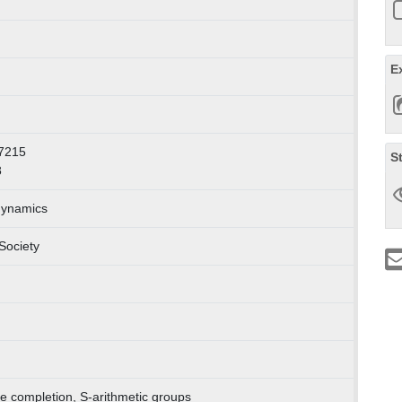
E
7215
S
8
dynamics
Society
te completion, S-arithmetic groups