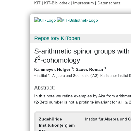
KIT
|
KIT-Bibliothek
|
Impressum
|
Datenschutz
Repository KITopen
S-arithmetic spinor groups with 
ℓ
2
-cohomology
1
1
Kammeyer, Holger
;
Sauer, Roman
1
Institut für Algebra und Geometrie (IAG), Karlsruher Institut 
Abstract:
In this note we refine examples by Aka from arithmeti
ℓ2-Betti number is not a profinite invariant for all i ≥ 2
Zugehörige
Institut für Algebra und 
Institution(en) am