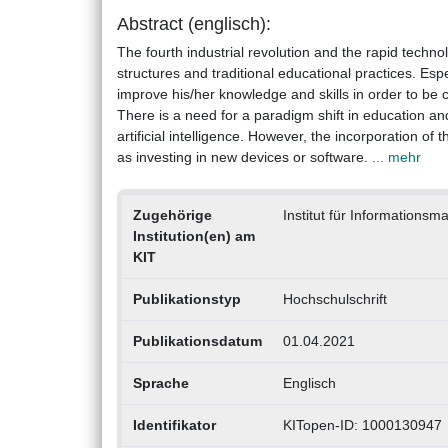
Abstract (englisch):
The fourth industrial revolution and the rapid techn
structures and traditional educational practices. Espe
improve his/her knowledge and skills in order to be 
There is a need for a paradigm shift in education and
artificial intelligence. However, the incorporation o
as investing in new devices or software.
... mehr
Zugehörige
Institut für Informations
Institution(en) am
KIT
Publikationstyp
Hochschulschrift
Publikationsdatum
01.04.2021
Sprache
Englisch
Identifikator
KITopen-ID: 1000130947