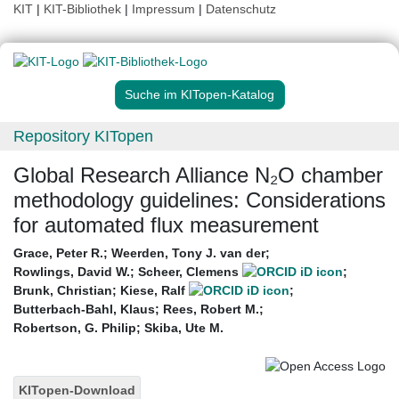
KIT
|
KIT-Bibliothek
|
Impressum
|
Datenschutz
Suche im KITopen-Katalog
Repository KITopen
Global Research Alliance N₂O chamber
methodology guidelines: Considerations
for automated flux measurement
Grace, Peter R.
;
Weerden, Tony J. van der
;
Rowlings, David W.
;
Scheer, Clemens
;
Brunk, Christian
;
Kiese, Ralf
;
Butterbach-Bahl, Klaus
;
Rees, Robert M.
;
Robertson, G. Philip
;
Skiba, Ute M.
KITopen-Download