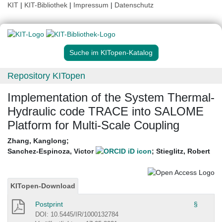
KIT
|
KIT-Bibliothek
|
Impressum
|
Datenschutz
Suche im KITopen-Katalog
Repository KITopen
Implementation of the System Thermal-
Hydraulic code TRACE into SALOME
Platform for Multi-Scale Coupling
Zhang, Kanglong
;
Sanchez-Espinoza, Victor
;
Stieglitz, Robert
KITopen-Download
Postprint
§
DOI: 10.5445/IR/1000132784